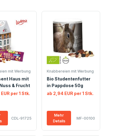
ien mit Werbung
Knabbereien mit Werbung
sent Haus mit
Bio Studentenfutter
Nuss & Frucht
in Pappdose 50g
 EUR per 1 Stk.
ab 2,94 EUR per 1 Stk.
r
Mehr
CDL-91725
MF-00100
ls
Details