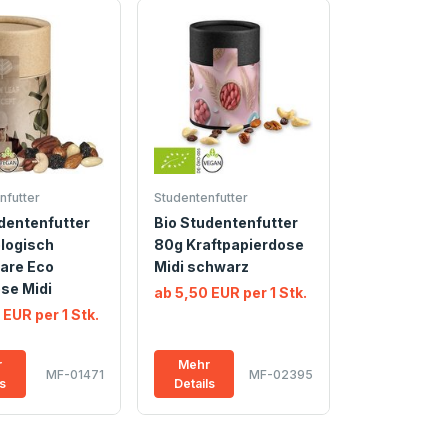
nfutter
Studentenfutter
dentenfutter
Bio Studentenfutter
logisch
80g Kraftpapierdose
are Eco
Midi schwarz
se Midi
ab 5,50 EUR per 1 Stk.
 EUR per 1 Stk.
r
Mehr
MF-01471
MF-02395
ls
Details