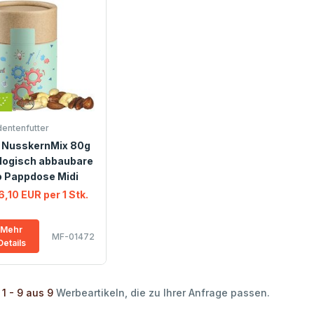
dentenfutter
o NusskernMix 80g
logisch abbaubare
 Pappdose Midi
6,10 EUR per 1 Stk.
Mehr
MF-01472
Details
 1 - 9 aus 9
Werbeartikeln, die zu Ihrer Anfrage passen.