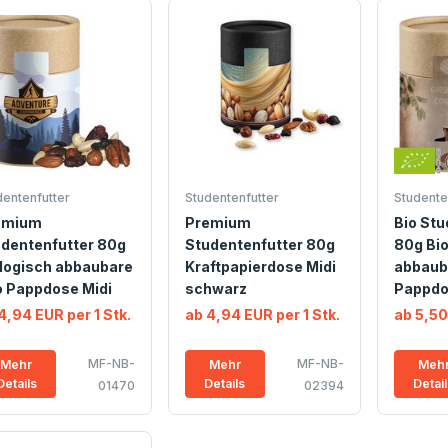
dentenfutter
Studentenfutter
Studente
emium
Premium
Bio Stu
dentenfutter 80g
Studentenfutter 80g
80g Bio
logisch abbaubare
Kraftpapierdose Midi
abbaub
 Pappdose Midi
schwarz
Pappdo
4,94 EUR per 1 Stk.
ab 4,94 EUR per 1 Stk.
ab 5,50
MF-NB-
MF-NB-
Mehr
Mehr
Meh
Details
Details
Detai
01470
02394