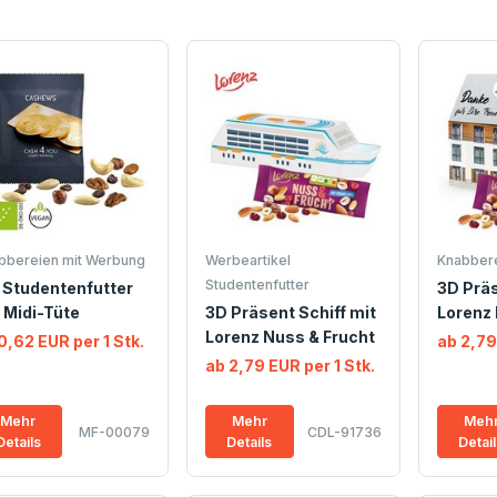
bbereien mit Werbung
Werbeartikel
Knabbere
Studentenfutter
 Studentenfutter
3D Prä
 Midi-Tüte
3D Präsent Schiff mit
Lorenz 
Lorenz Nuss & Frucht
0,62 EUR per 1 Stk.
ab 2,79
ab 2,79 EUR per 1 Stk.
Mehr
Mehr
Meh
MF-00079
CDL-91736
Details
Details
Detai