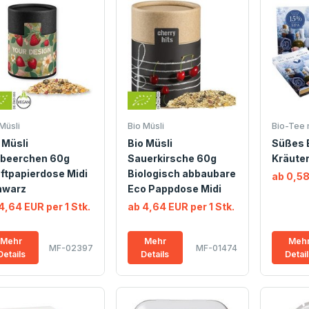
Müsli
Bio Müsli
Bio-Tee 
 Müsli
Bio Müsli
Süßes 
dbeerchen 60g
Sauerkirsche 60g
Kräute
ftpapierdose Midi
Biologisch abbaubare
ab 0,58
hwarz
Eco Pappdose Midi
4,64 EUR per 1 Stk.
ab 4,64 EUR per 1 Stk.
Mehr
Mehr
Meh
MF-02397
MF-01474
Details
Details
Detai