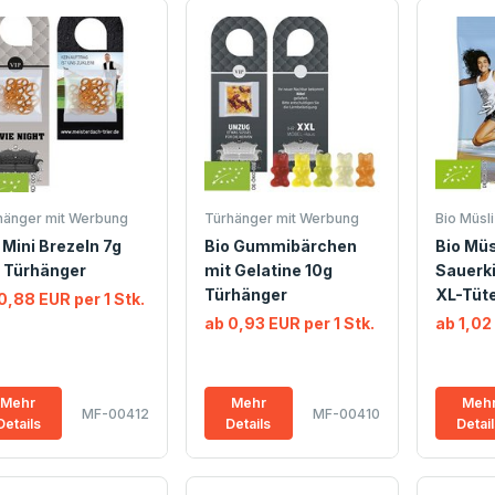
hänger mit Werbung
Türhänger mit Werbung
Bio Müsli
 Mini Brezeln 7g
Bio Gummibärchen
Bio Müs
 Türhänger
mit Gelatine 10g
Sauerk
Türhänger
XL-Tüt
0,88 EUR per 1 Stk.
ab 0,93 EUR per 1 Stk.
ab 1,02
Mehr
Mehr
Meh
MF-00412
MF-00410
Details
Details
Detai