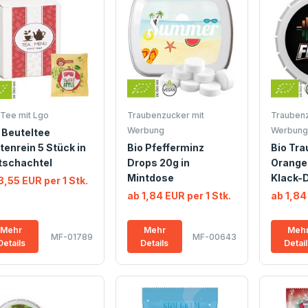
-Tee mit Lgo
Traubenzucker mit
Traubenz
Werbung
Werbung
 Beuteltee
tenrein 5 Stück in
Bio Pfefferminz
Bio Tr
tschachtel
Drops 20g in
Orange 
Mintdose
Klack-
3,55 EUR per 1 Stk.
ab 1,84 EUR per 1 Stk.
ab 1,84
Mehr
Mehr
Meh
MF-01789
MF-00643
Details
Details
Detai