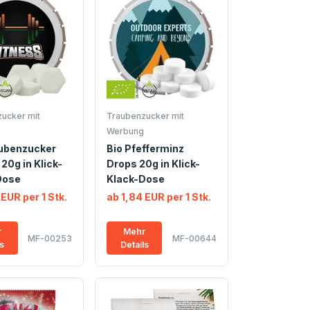
ucker mit
Traubenzucker mit
Werbung
aubenzucker
Bio Pfefferminz
20g in Klick-
Drops 20g in Klick-
Dose
Klack-Dose
 EUR per 1 Stk.
ab 1,84 EUR per 1 Stk.
r
Mehr
MF-00253
MF-00644
ls
Details