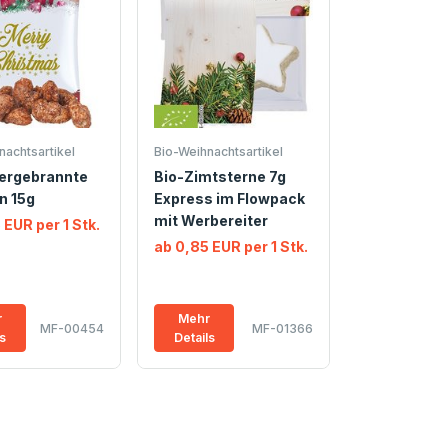
nachtsartikel
Bio-Weihnachtsartikel
uergebrannte
Bio-Zimtsterne 7g
n 15g
Express im Flowpack
mit Werbereiter
 EUR per 1 Stk.
ab 0,85 EUR per 1 Stk.
r
Mehr
MF-00454
MF-01366
ls
Details