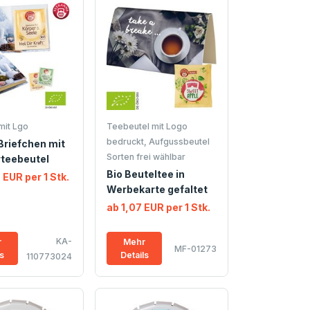
mit Lgo
Teebeutel mit Logo
bedruckt, Aufgussbeutel
Briefchen mit
Sorten frei wählbar
rteebeutel
Bio Beuteltee in
 EUR per 1 Stk.
Werbekarte gefaltet
ab 1,07 EUR per 1 Stk.
KA-
r
Mehr
MF-01273
ls
Details
110773024