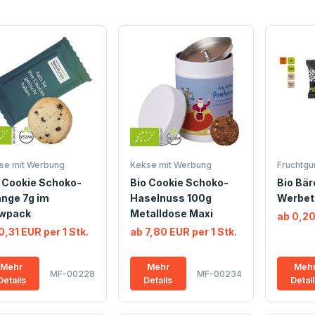
se mit Werbung
Kekse mit Werbung
Fruchtgu
 Cookie Schoko-
Bio Cookie Schoko-
Bio Bär
nge 7g im
Haselnuss 100g
Werbet
owpack
Metalldose Maxi
ab 0,20
0,31 EUR per 1 Stk.
ab 7,80 EUR per 1 Stk.
Mehr
Mehr
Meh
MF-00228
MF-00234
Details
Details
Detai