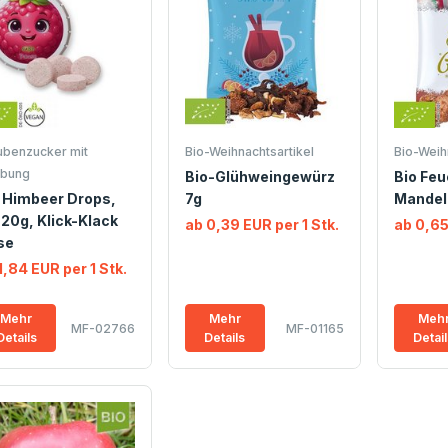
ubenzucker mit
Bio-Weihnachtsartikel
Bio-Weih
bung
Bio-Glühweingewürz
Bio Fe
 Himbeer Drops,
7g
Mandel
 20g, Klick-Klack
ab 0,39 EUR per 1 Stk.
ab 0,65
se
1,84 EUR per 1 Stk.
Mehr
Mehr
Meh
MF-02766
MF-01165
Details
Details
Detai