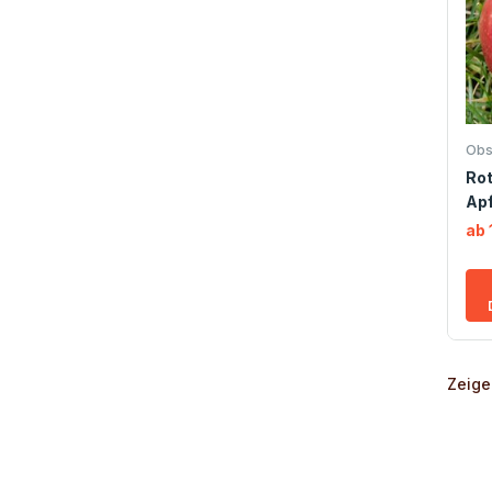
Obs
Ro
Apf
ab 
Zeige 