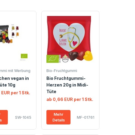
mmi mit Werbung
Bio-Fruchtgummi
chen vegan in
Bio Fruchtgummi-
üte 10g
Herzen 20g in Midi-
Tüte
 EUR per 1 Stk.
ab 0,66 EUR per 1 Stk.
r
Mehr
SW-1045
MF-01761
ls
Details