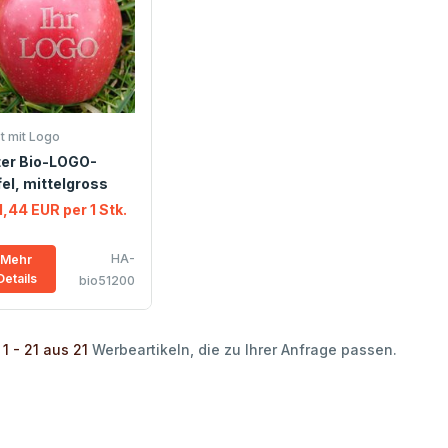
t mit Logo
ter Bio-LOGO-
el, mittelgross
1,44 EUR per 1 Stk.
HA-
Mehr
Details
bio51200
1 - 21 aus 21
Werbeartikeln, die zu Ihrer Anfrage passen.