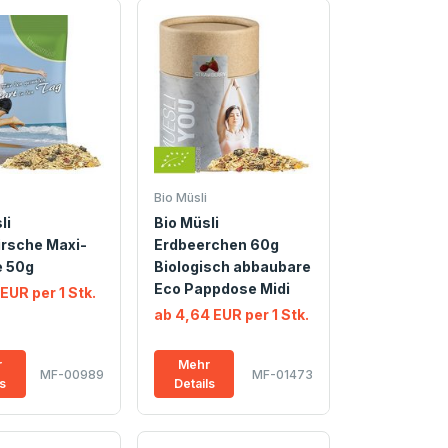
Bio Müsli
li
Bio Müsli
irsche Maxi-
Erdbeerchen 60g
e 50g
Biologisch abbaubare
Eco Pappdose Midi
 EUR per 1 Stk.
ab 4,64 EUR per 1 Stk.
r
Mehr
MF-00989
MF-01473
ls
Details