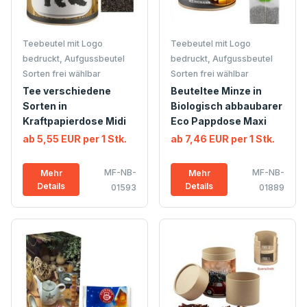
Teebeutel mit Logo
Teebeutel mit Logo
bedruckt, Aufgussbeutel
bedruckt, Aufgussbeutel
Sorten frei wählbar
Sorten frei wählbar
Tee verschiedene
Beuteltee Minze in
Sorten in
Biologisch abbaubarer
Kraftpapierdose Midi
Eco Pappdose Maxi
ab 5,55 EUR per 1 Stk.
ab 7,46 EUR per 1 Stk.
MF-NB-
MF-NB-
Mehr
Mehr
Details
Details
01593
01889