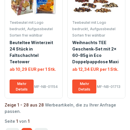
Teebeutel mit Logo
Teebeutel mit Logo
bedruckt, Aufgussbeutel
bedruckt, Aufgussbeutel
Sorten frei wählbar
Sorten frei wählbar
Beuteltee Winterzeit
Weihnachts TEE
24 Stück in
Geschenk-Set mit 2x
Faltschachtel
60-85g in Eco
Teetower
Doppelpappdose Maxi
ab 10,29 EUR per 1 Stk.
ab 12,34 EUR per 1 Stk.
Mehr
Mehr
MF-NB-01154
MF-NB-01713
Details
Details
Zeige 1 - 28 aus 28
Werbeartikeln, die zu Ihrer Anfrage
passen.
Seite
1
von
1