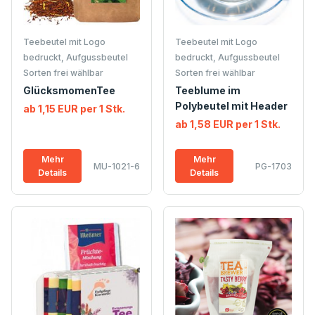
Teebeutel mit Logo
Teebeutel mit Logo
bedruckt, Aufgussbeutel
bedruckt, Aufgussbeutel
Sorten frei wählbar
Sorten frei wählbar
GlücksmomenTee
Teeblume im
Polybeutel mit Header
ab 1,15 EUR per 1 Stk.
ab 1,58 EUR per 1 Stk.
Mehr
Mehr
MU-1021-6
PG-1703
Details
Details