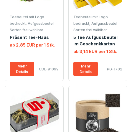
Teebeutel mit Logo
Teebeutel mit Logo
bedruckt, Aufgussbeutel
bedruckt, Aufgussbeutel
Sorten frei wählbar
Sorten frei wählbar
Präsent Tee-Haus
5 Tee Aufgussbeutel
im Geschenkkarton
ab 2,85 EUR per 1 Stk.
ab 3,14 EUR per 1 Stk.
Mehr
Mehr
CDL-91099
PG-1702
Details
Details