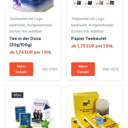
Teebeutel mit Logo
Teebeutel mit Logo
bedruckt, Aufgussbeutel
bedruckt, Aufgussbeutel
Sorten frei wählbar
Sorten frei wählbar
Tee in der Dose
Papier Teebeutel
(20g/100g)
ab 1,75 EUR per 1 Stk.
ab 1,74 EUR per 1 Stk.
Mehr
Mehr
PG-1701
PM-1375
Details
Details