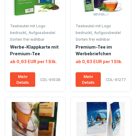
Teebeutel mit Logo
Teebeutel mit Logo
bedruckt, Aufgussbeutel
bedruckt, Aufgussbeutel
Sorten frei wählbar
Sorten frei wählbar
Werbe-Klappkarte mit
Premium-Tee im
Premium-Tee
Werbebriefchen
ab 0,63 EUR per 1 Stk.
ab 0,63 EUR per 1 Stk.
Mehr
Mehr
CDL-91038
CDL-91277
Details
Details