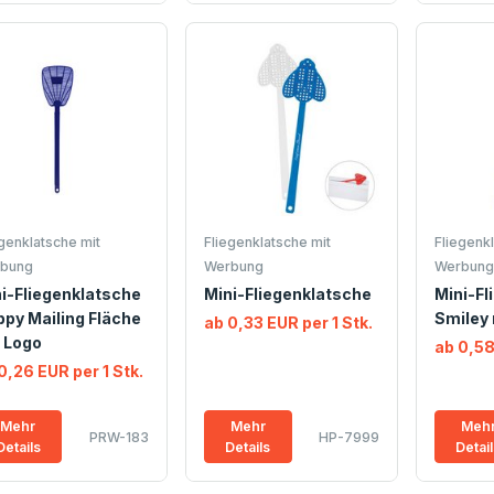
egenklatsche mit
Fliegenklatsche mit
Fliegenkl
bung
Werbung
Werbung
i-Fliegenklatsche
Mini-Fliegenklatsche
Mini-Fl
py Mailing Fläche
Smiley 
ab 0,33 EUR per 1 Stk.
 Logo
ab 0,58
0,26 EUR per 1 Stk.
Mehr
Mehr
Meh
PRW-183
HP-7999
Details
Details
Detai