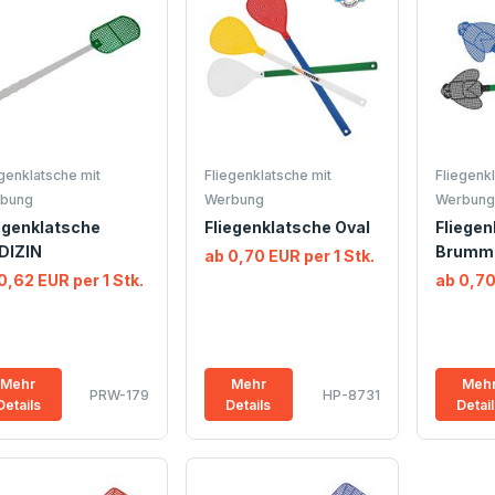
egenklatsche mit
Fliegenklatsche mit
Fliegenkl
bung
Werbung
Werbung
egenklatsche
Fliegenklatsche Oval
Fliegen
DIZIN
Brumm
ab 0,70 EUR per 1 Stk.
0,62 EUR per 1 Stk.
ab 0,70
Mehr
Mehr
Meh
PRW-179
HP-8731
Details
Details
Detai