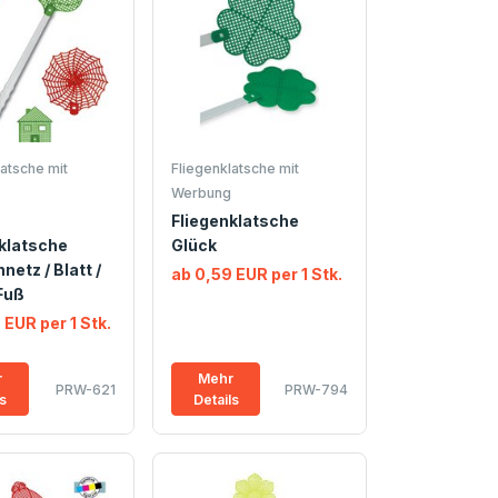
atsche mit
Fliegenklatsche mit
Werbung
Fliegenklatsche
klatsche
Glück
netz / Blatt /
ab 0,59 EUR per 1 Stk.
Fuß
 EUR per 1 Stk.
r
Mehr
PRW-621
PRW-794
ls
Details