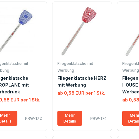
egenklatsche mit
Fliegenklatsche mit
Fliegenkl
bung
Werbung
Werbung
egenklatsche
Fliegenklatsche HERZ
Fliegen
ROPLANE mit
mit Werbung
HOUSE 
rbedruck
Werbed
ab 0,58 EUR per 1 Stk.
0,58 EUR per 1 Stk.
ab 0,58
Mehr
Mehr
Meh
PRW-172
PRW-174
Details
Details
Detai