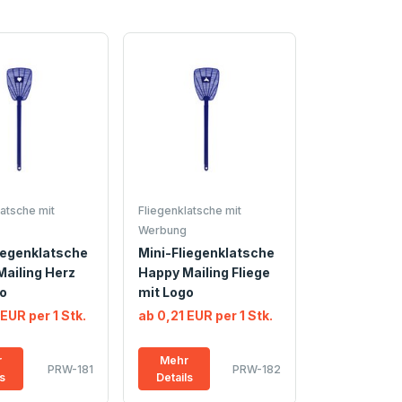
atsche mit
Fliegenklatsche mit
Werbung
iegenklatsche
Mini-Fliegenklatsche
ailing Herz
Happy Mailing Fliege
o
mit Logo
 EUR per 1 Stk.
ab 0,21 EUR per 1 Stk.
r
Mehr
PRW-181
PRW-182
ls
Details