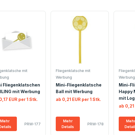
egenklatsche mit
Fliegenklatsche mit
Fliegenkl
bung
Werbung
Werbung
i Fliegenklatschen
Mini-Fliegenklatsche
Mini-Fl
ILING mit Werbung
Ball mit Werbung
Happy M
mit Log
0,17 EUR per 1 Stk.
ab 0,21 EUR per 1 Stk.
ab 0,21
Mehr
Mehr
Meh
PRW-177
PRW-178
Details
Details
Detai