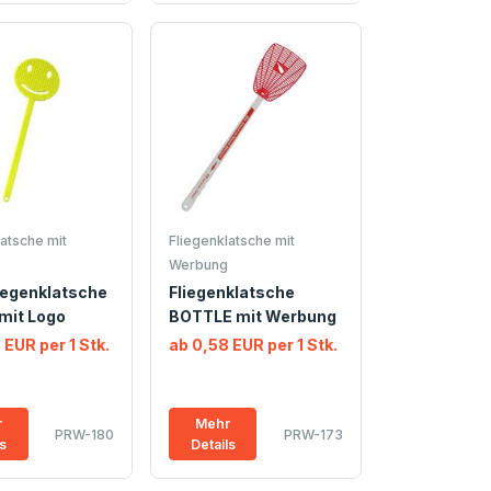
atsche mit
Fliegenklatsche mit
Werbung
iegenklatsche
Fliegenklatsche
mit Logo
BOTTLE mit Werbung
 EUR per 1 Stk.
ab 0,58 EUR per 1 Stk.
r
Mehr
PRW-180
PRW-173
ls
Details