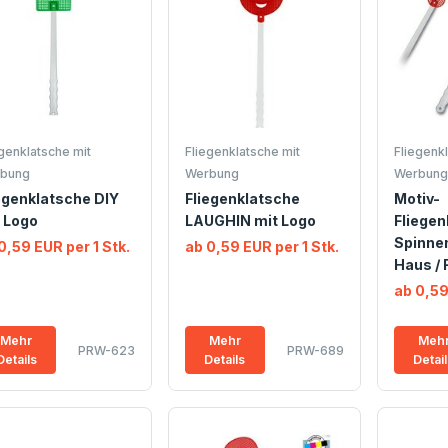
egenklatsche mit
Fliegenklatsche mit
Fliegenkl
bung
Werbung
Werbung
egenklatsche DIY
Fliegenklatsche
Motiv-
 Logo
LAUGHIN mit Logo
Fliegen
Spinnen
0,59 EUR per 1 Stk.
ab 0,59 EUR per 1 Stk.
Haus / 
ab 0,59
Mehr
Mehr
Meh
PRW-623
PRW-689
Details
Details
Detai