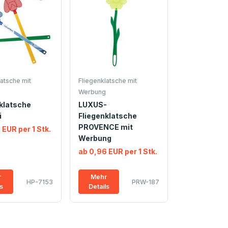
atsche mit
Fliegenklatsche mit
Werbung
klatsche
LUXUS-
i
Fliegenklatsche
PROVENCE mit
 EUR per 1 Stk.
Werbung
ab 0,96 EUR per 1 Stk.
r
Mehr
HP-7153
PRW-187
ls
Details