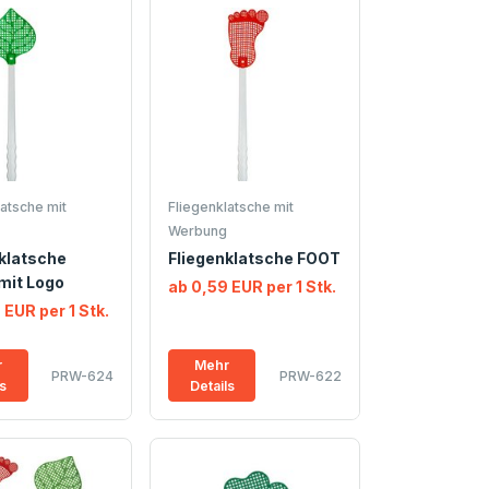
atsche mit
Fliegenklatsche mit
Werbung
klatsche
Fliegenklatsche FOOT
mit Logo
ab 0,59 EUR per 1 Stk.
 EUR per 1 Stk.
r
Mehr
PRW-624
PRW-622
ls
Details