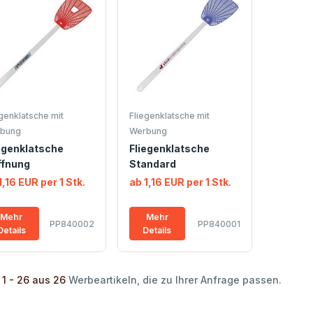
egenklatsche mit
Fliegenklatsche mit
bung
Werbung
egenklatsche
Fliegenklatsche
ffnung
Standard
1,16 EUR per 1 Stk.
ab 1,16 EUR per 1 Stk.
Mehr
Mehr
PP840002
PP840001
Details
Details
 1 - 26 aus 26
Werbeartikeln, die zu Ihrer Anfrage passen.