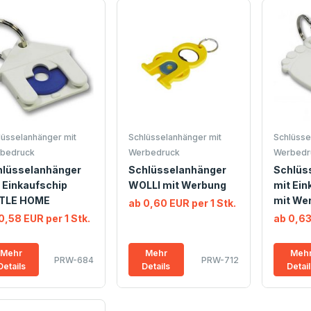
lüsselanhänger mit
Schlüsselanhänger mit
Schlüsse
bedruck
Werbedruck
Werbedr
hlüsselanhänger
Schlüsselanhänger
Schlüs
 Einkaufschip
WOLLI mit Werbung
mit Ein
TTLE HOME
mit We
ab 0,60 EUR per 1 Stk.
0,58 EUR per 1 Stk.
ab 0,63
Mehr
Mehr
Meh
PRW-684
PRW-712
Details
Details
Detai