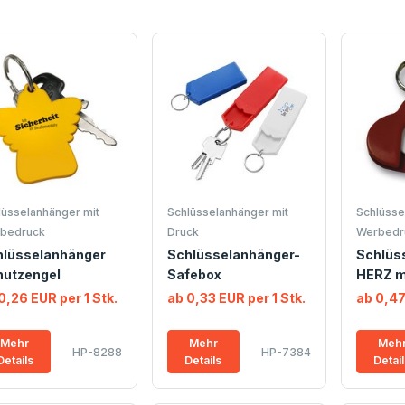
lüsselanhänger mit
Schlüsselanhänger mit
Schlüsse
bedruck
Druck
Werbedr
hlüsselanhänger
Schlüsselanhänger-
Schlüs
hutzengel
Safebox
HERZ m
0,26 EUR per 1 Stk.
ab 0,33 EUR per 1 Stk.
ab 0,47
Mehr
Mehr
Meh
HP-8288
HP-7384
Details
Details
Detai