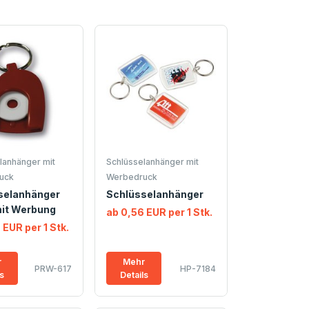
lanhänger mit
Schlüsselanhänger mit
uck
Werbedruck
selanhänger
Schlüsselanhänger
it Werbung
ab 0,56 EUR per 1 Stk.
 EUR per 1 Stk.
r
Mehr
PRW-617
HP-7184
ls
Details