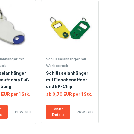
lanhänger mit
Schlüsselanhänger mit
uck
Werbedruck
selanhänger
Schlüsselanhänger
kaufschip Fuß
mit Flaschenöffner
rbung
und EK-Chip
 EUR per 1 Stk.
ab 0,70 EUR per 1 Stk.
r
Mehr
PRW-681
PRW-687
ls
Details