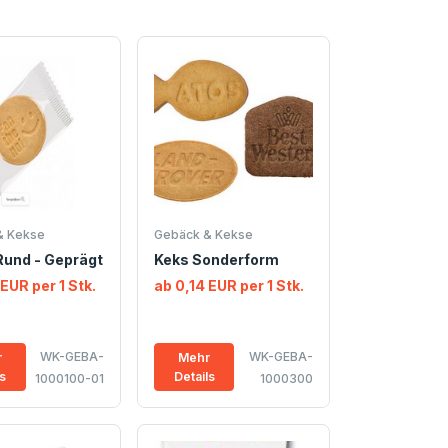
& Kekse
Gebäck & Kekse
Rund - Geprägt
Keks Sonderform
 EUR per 1 Stk.
ab 0,14 EUR per 1 Stk.
WK-GEBA-
WK-GEBA-
r
Mehr
ls
Details
1000100-01
1000300