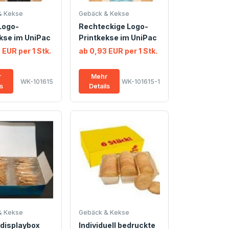
& Kekse
Gebäck & Kekse
Logo-
Rechteckige Logo-
kse im UniPac
Printkekse im UniPac
 EUR per 1 Stk.
ab 0,93 EUR per 1 Stk.
r
Mehr
WK-101615
WK-101615-1
ls
Details
& Kekse
Gebäck & Kekse
displaybox
Individuell bedruckte