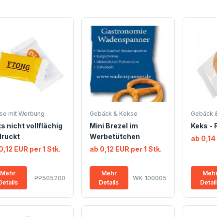
se mit Werbung
Gebäck & Kekse
Gebäck 
s nicht vollflächig
Mini Brezel im
Keks - 
druckt
Werbetütchen
ab 0,14
0,12 EUR per 1 Stk.
ab 0,12 EUR per 1 Stk.
Mehr
Mehr
Meh
PP505200
WK-100005
Details
Details
Detai