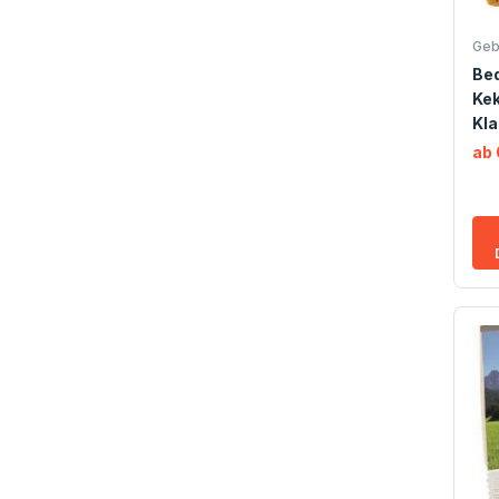
Geb
Bed
Kek
Kla
ab 