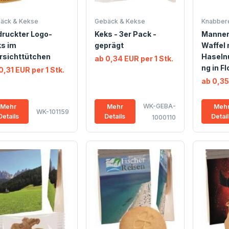
äck & Kekse
Gebäck & Kekse
Knabbere
ruckter Logo-
Keks - 3er Pack -
Manner
s im
geprägt
Waffel 
rsichttütchen
Haseln
ab 0,34 EUR per 1 Stk.
ng in F
0,31 EUR per 1 Stk.
ab 0,35
WK-GEBA-
Mehr
Mehr
Meh
WK-101159
Details
Details
Detai
1000110