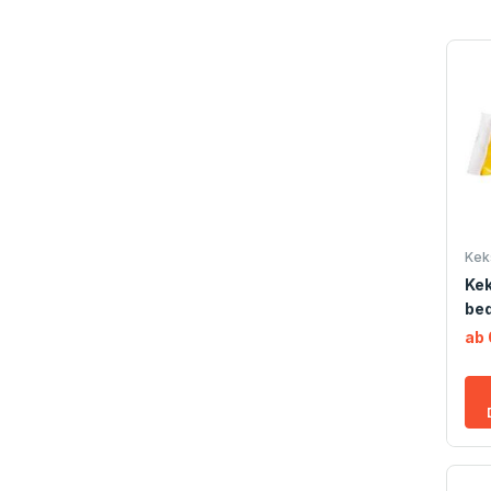
Kek
Kek
be
ab 