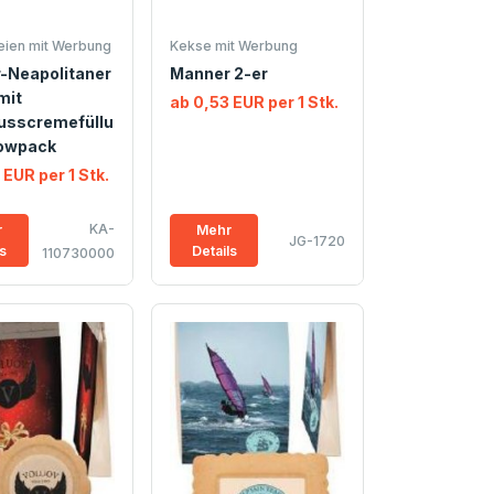
ien mit Werbung
Kekse mit Werbung
-Neapolitaner
Manner 2-er
mit
ab 0,53 EUR per 1 Stk.
usscremefüllu
lowpack
 EUR per 1 Stk.
KA-
r
Mehr
JG-1720
ls
Details
110730000