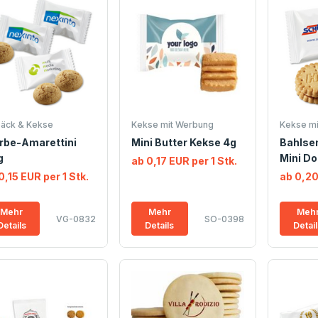
äck & Kekse
Kekse mit Werbung
Kekse m
rbe-Amarettini
Mini Butter Kekse 4g
Bahlse
g
Mini Do
ab 0,17 EUR per 1 Stk.
0,15 EUR per 1 Stk.
ab 0,20
Mehr
Mehr
Meh
VG-0832
SO-0398
Details
Details
Detai