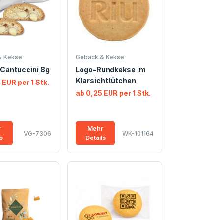
& Kekse
Gebäck & Kekse
Cantuccini 8g
Logo-Rundkekse im
Klarsichttütchen
 EUR per 1 Stk.
ab 0,25 EUR per 1 Stk.
r
Mehr
VG-7306
WK-101164
ls
Details