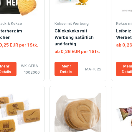
äck & Kekse
Kekse mit Werbung
Kekse mi
terherz im
Glückskeks mit
Leibniz
tchen
Werbung natürlich
Werbet
und farbig
0,25 EUR per 1 Stk.
ab 0,26
ab 0,26 EUR per 1 Stk.
WK-GEBA-
Mehr
Mehr
Meh
MA-1022
Details
Details
Detai
1002000