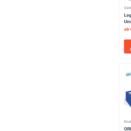
Geb
Lo
Un
ab 
Kna
OR