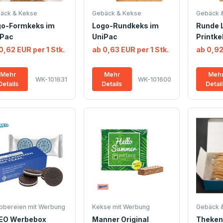
äck & Kekse
Gebäck & Kekse
Gebäck 
go-Formkeks im
Logo-Rundkeks im
Runde 
iPac
UniPac
Printke
0,62 EUR per 1 Stk.
ab 0,63 EUR per 1 Stk.
ab 0,92
Mehr
Mehr
Meh
WK-101631
WK-101600
Details
Details
Detai
bbereien mit Werbung
Kekse mit Werbung
Gebäck 
EO Werbebox
Manner Original
Theken