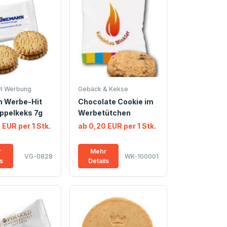
it Werbung
Gebäck & Kekse
n Werbe-Hit
Chocolate Cookie im
ppelkeks 7g
Werbetütchen
 EUR per 1 Stk.
ab 0,20 EUR per 1 Stk.
r
Mehr
VG-0828
WK-100001
ls
Details