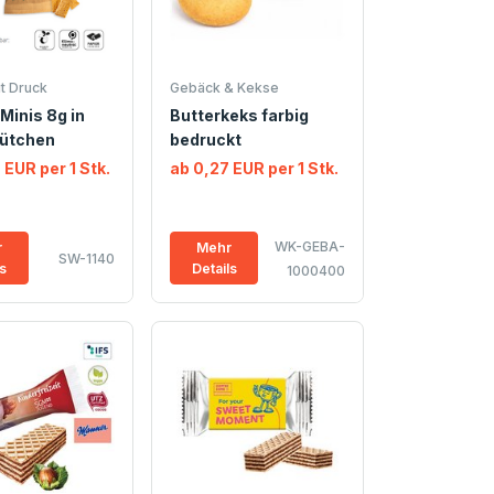
t Druck
Gebäck & Kekse
 Minis 8g in
Butterkeks farbig
ütchen
bedruckt
 EUR per 1 Stk.
ab 0,27 EUR per 1 Stk.
WK-GEBA-
r
Mehr
SW-1140
ls
Details
1000400