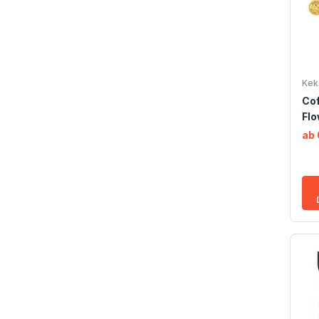
Kek
Cof
Fl
ab 