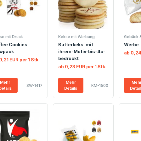
se mit Druck
Kekse mit Werbung
Gebäck 
fee Cookies
Butterkeks-mit-
Werbe-
owpack
ihrem-Motiv-bis-4c-
ab 0,24
bedruckt
0,21 EUR per 1 Stk.
ab 0,23 EUR per 1 Stk.
Mehr
Mehr
Meh
SW-1417
KM-1500
Details
Details
Detai