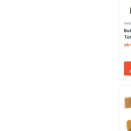
Geb
But
Tü
ab 