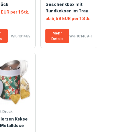
bäck
Geschenkbox mit
Rundkeksen im Tray
 EUR per 1 Stk.
ab 5,59 EUR per 1 Stk.
r
Mehr
WK-101469
WK-101469-1
ls
Details
t Druck
 Herzen Kekse
 Metalldose