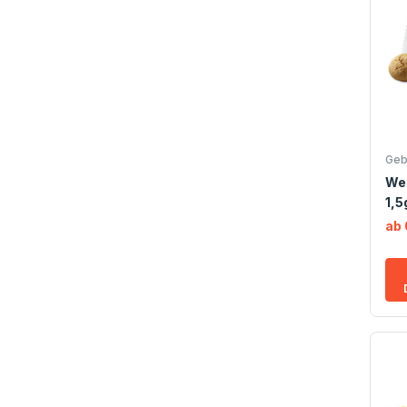
Geb
We
1,5
ab 