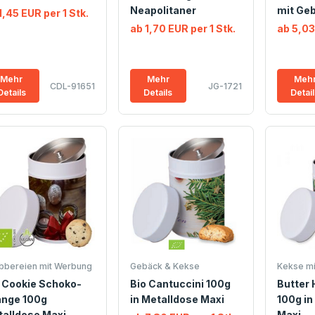
Neapolitaner
mit Ge
1,45 EUR per 1 Stk.
ab 1,70 EUR per 1 Stk.
ab 5,03
Mehr
Mehr
Meh
CDL-91651
JG-1721
Details
Details
Detai
bbereien mit Werbung
Gebäck & Kekse
Kekse mi
 Cookie Schoko-
Bio Cantuccini 100g
Butter
ange 100g
in Metalldose Maxi
100g in
alldose Maxi
Maxi