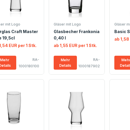
ser mit Logo
Gläser mit Logo
Gläser m
rglas Craft Master
Glasbecher Frankonia
Basic S
 19,5cl
0,40 l
ab 1,58
1,54 EUR per 1 Stk.
ab 1,55 EUR per 1 Stk.
RA-
RA-
Mehr
Mehr
Meh
Details
Details
Detai
1000180100
1000187902