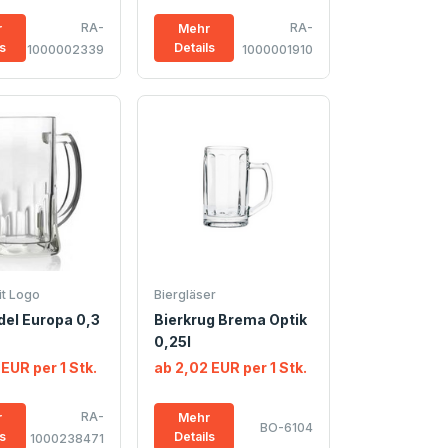
RA-
RA-
r
Mehr
ls
Details
1000002339
1000001910
it Logo
Biergläser
del Europa 0,3
Bierkrug Brema Optik
0,25l
 EUR per 1 Stk.
ab 2,02 EUR per 1 Stk.
RA-
r
Mehr
BO-6104
ls
Details
1000238471