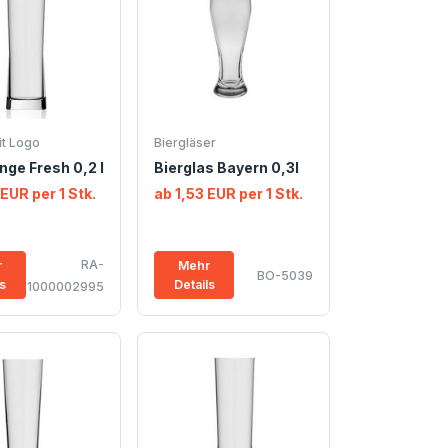
it Logo
Biergläser
nge Fresh 0,2 l
Bierglas Bayern 0,3l
 EUR per 1 Stk.
ab 1,53 EUR per 1 Stk.
RA-
r
Mehr
BO-5039
ls
Details
1000002995