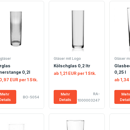
rgläser
Gläser mit Logo
Gläser m
rglas
Kölschglas 0,2 ltr
Glasbe
nerstange 0,2l
0,25 l
ab 1,21 EUR per 1 Stk.
0,97 EUR per 1 Stk.
ab 1,34
RA-
Mehr
Mehr
Meh
BO-5054
Details
Details
Detai
1000003247