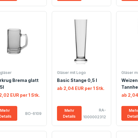
rgläser
Gläser mit Logo
Gläser m
rkrug Brema glatt
Basic Stange 0,5 l
Weizen
5l
Tannhei
ab 2,04 EUR per 1 Stk.
2,02 EUR per 1 Stk.
ab 2,04
RA-
Mehr
Mehr
Meh
BO-6109
Details
Details
Detai
1000002312