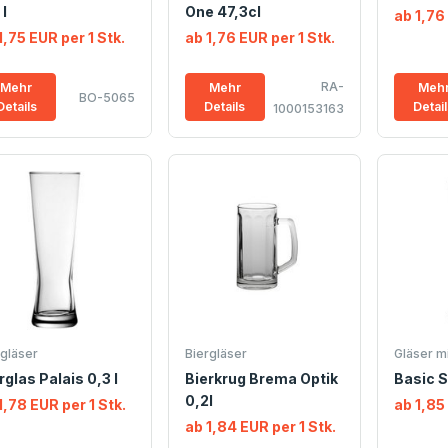
 l
One 47,3cl
ab 1,76
1,75 EUR per 1 Stk.
ab 1,76 EUR per 1 Stk.
RA-
Mehr
Mehr
Meh
BO-5065
Details
Details
Detai
1000153163
rgläser
Biergläser
Gläser m
rglas Palais 0,3 l
Bierkrug Brema Optik
Basic S
0,2l
1,78 EUR per 1 Stk.
ab 1,85
ab 1,84 EUR per 1 Stk.