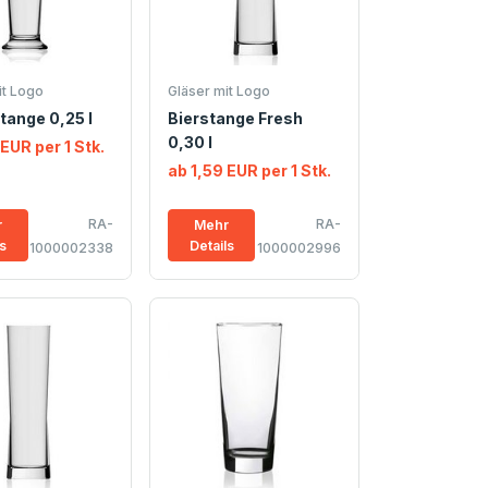
it Logo
Gläser mit Logo
tange 0,25 l
Bierstange Fresh
0,30 l
 EUR per 1 Stk.
ab 1,59 EUR per 1 Stk.
RA-
RA-
r
Mehr
ls
Details
1000002338
1000002996