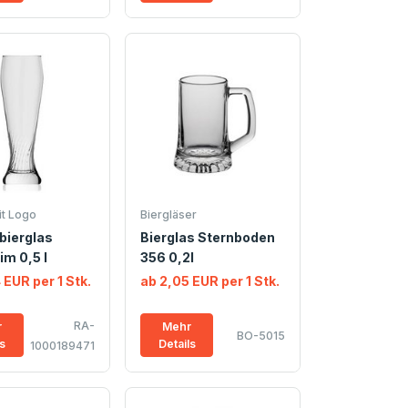
it Logo
Biergläser
bierglas
Bierglas Sternboden
m 0,5 l
356 0,2l
 EUR per 1 Stk.
ab 2,05 EUR per 1 Stk.
RA-
r
Mehr
BO-5015
ls
Details
1000189471