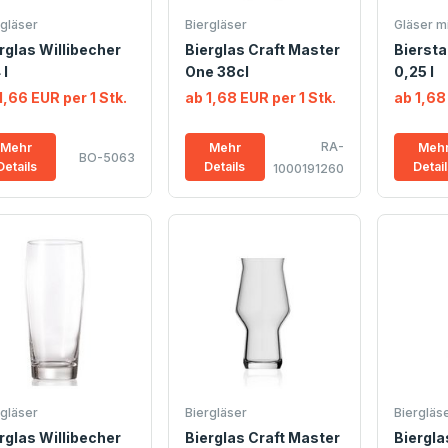
rgläser
Biergläser
Gläser m
rglas Willibecher
Bierglas Craft Master
Biersta
 l
One 38cl
0,25 l
1,66 EUR per 1 Stk.
ab 1,68 EUR per 1 Stk.
ab 1,68
RA-
Mehr
Mehr
Meh
BO-5063
Details
Details
Detai
1000191260
rgläser
Biergläser
Biergläs
rglas Willibecher
Bierglas Craft Master
Biergla