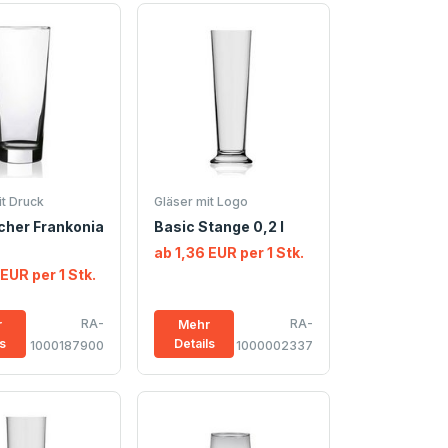
it Druck
Gläser mit Logo
cher Frankonia
Basic Stange 0,2 l
ab 1,36 EUR per 1 Stk.
 EUR per 1 Stk.
RA-
RA-
r
Mehr
ls
Details
1000187900
1000002337