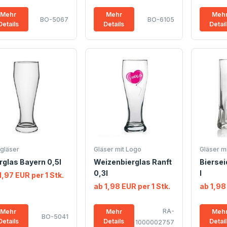
Mehr
Mehr
Meh
BO-5067
BO-6105
Details
Details
Detai
rgläser
Gläser mit Logo
Gläser m
rglas Bayern 0,5l
Weizenbierglas Ranft
Biersei
0,3l
l
1,97 EUR per 1 Stk.
ab 1,98 EUR per 1 Stk.
ab 1,98
RA-
Mehr
Mehr
Meh
BO-5041
Details
Details
Detai
1000002757