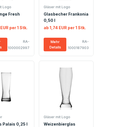
it Logo
Gläser mit Logo
nge Fresh
Glasbecher Frankonia
0,50 l
 EUR per 1 Stk.
ab 1,74 EUR per 1 Stk.
RA-
RA-
r
Mehr
ls
Details
1000002997
1000187903
er
Gläser mit Logo
s Palais 0,25 l
Weizenbierglas