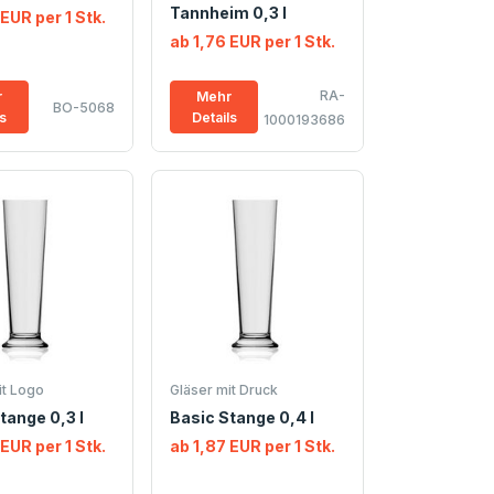
Tannheim 0,3 l
 EUR per 1 Stk.
ab 1,76 EUR per 1 Stk.
RA-
r
Mehr
BO-5068
ls
Details
1000193686
it Logo
Gläser mit Druck
tange 0,3 l
Basic Stange 0,4 l
 EUR per 1 Stk.
ab 1,87 EUR per 1 Stk.