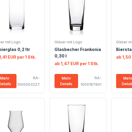
ser mit Logo
Gläser mit Logo
Gläser m
bierglas 0,2 ltr
Glasbecher Frankonia
Biersta
0,30 l
1,41 EUR per 1 Stk.
ab 1,50
ab 1,47 EUR per 1 Stk.
RA-
RA-
Mehr
Mehr
Meh
Details
Details
Detai
1000003227
1000187901