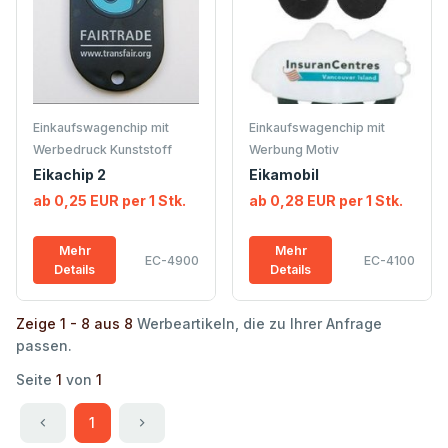
Einkaufswagenchip mit
Einkaufswagenchip mit
Werbedruck Kunststoff
Werbung Motiv
Eikachip 2
Eikamobil
ab 0,25 EUR per 1 Stk.
ab 0,28 EUR per 1 Stk.
Mehr
Mehr
EC-4900
EC-4100
Details
Details
Zeige 1 - 8 aus 8
Werbeartikeln, die zu Ihrer Anfrage
passen.
Seite
1
von
1
1