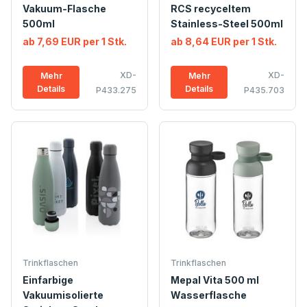
Vakuum-Flasche
RCS recyceltem
500ml
Stainless-Steel 500ml
ab 7,69 EUR per 1 Stk.
ab 8,64 EUR per 1 Stk.
XD-
XD-
Mehr
Mehr
Details
Details
P433.275
P435.703
Trinkflaschen
Trinkflaschen
Einfarbige
Mepal Vita 500 ml
Vakuumisolierte
Wasserflasche