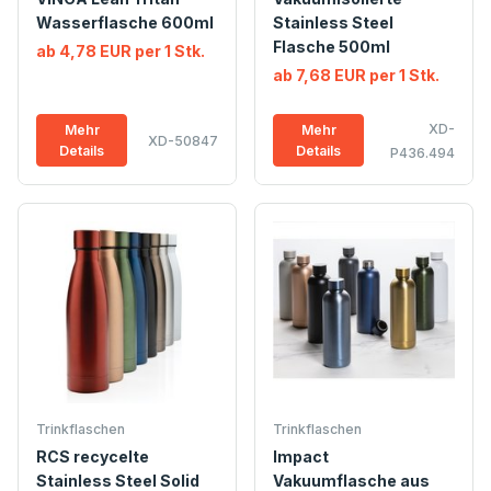
Wasserflasche 600ml
Stainless Steel
Flasche 500ml
ab 4,78 EUR per 1 Stk.
ab 7,68 EUR per 1 Stk.
XD-
Mehr
Mehr
XD-50847
Details
Details
P436.494
Trinkflaschen
Trinkflaschen
RCS recycelte
Impact
Stainless Steel Solid
Vakuumflasche aus