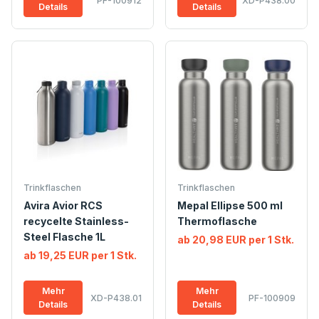
PF-100912
XD-P438.00
Details
Details
Trinkflaschen
Trinkflaschen
Avira Avior RCS
Mepal Ellipse 500 ml
recycelte Stainless-
Thermoflasche
Steel Flasche 1L
ab 20,98 EUR per 1 Stk.
ab 19,25 EUR per 1 Stk.
Mehr
Mehr
XD-P438.01
PF-100909
Details
Details