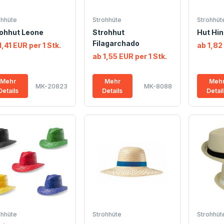
ohhüte
Strohhüte
Strohhüt
ohhut Leone
Strohhut
Hut Hi
Filagarchado
1,41 EUR per 1 Stk.
ab 1,82
ab 1,55 EUR per 1 Stk.
Mehr
Mehr
Meh
MK-20823
MK-8088
Details
Details
Detai
ohhüte
Strohhüte
Strohhüt