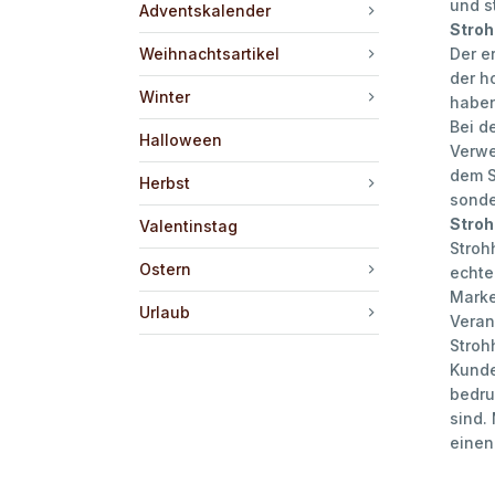
und s
Adventskalender
Stroh
Weihnachtsartikel
Der e
der h
Winter
haben
Bei de
Halloween
Verwe
dem S
Herbst
sonde
Stroh
Valentinstag
Stroh
Ostern
echte
Marke
Urlaub
Veran
Stroh
Kunde
bedru
sind.
einen