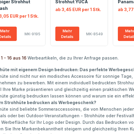
biger Strohhut
Strohhut YUCA
Panama
lash
ab 3,45 EUR per 1 Stk.
ab 3,77
3,05 EUR per 1 Stk.
Mehr
Mehr
Meh
MK-9195
MK-8549
Details
Details
Detai
1 - 16 aus 16
Werbeartikeln, die zu Ihrer Anfrage passen.
hüte mit eigenem Design bedrucken: Das perfekte Werbeges
hüte sind nicht nur ein modisches Accessoire für sonnige Tage, 
nehmen zu bewerben. Mit einem individuell bedruckten Strohhu
oll Ihre Marke präsentieren und gleichzeitig einen praktischen Wer
hüte günstig bedrucken lassen können und warum sie ein effekt
m Strohhüte bedrucken als Werbegeschenk?
hüte sind beliebte Sommeraccessoires, die von Menschen jeden
vals oder bei Outdoor-Veranstaltungen - Strohhüte oder Festivalh
 Werbefläche für Ihr Logo oder Design. Durch das Bedrucken vo
n Sie Ihre Markenbekanntheit steigern und gleichzeitig Ihren 