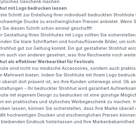
tylisches Geschenk machen.
hut mit Logo bedrucken lassen
rste Schritt zur Erstellung Ihrer individuell bedruckten Strohhüt
ochwertige Drucke zu erschwinglichen Preisen anbietet. Wenn S
 Sie diesen Schritt schon einmal geschafft!
r Gestaltung Ihres Strohhutes mit Logo sollten Sie sicherstellen,
nden Sie klare Schriftarten und hochauflösende Bilder, um sich
trohhut gut zur Geltung kommt. Ein gut gestalteter Strohhut wir
rn auch von anderen gesehen, was Ihre Reichweite noch weiter
hut als effektiver Werbeartikel für Festivals
hüte sind nicht nur modische Accessoires, sondern auch praktis
n Mehrwert bieten. Indem Sie Strohhüte mit Ihrem Logo bedrucke
 überall dort präsent ist, wo Ihre Kunden unterwegs sind. Ob am
staltungen - Ihr bedruckter Strohhut wird garantiert Aufmerks
hüte mit eigenem Design zu bedrucken ist eine günstige Möglic
n ein praktisches und stylisches Werbegeschenk zu machen. In
cken lassen, können Sie sicherstellen, dass Ihre Marke überall 
 Mit hochwertigen Drucken und erschwinglichen Preisen können
 bleibenden Eindruck hinterlassen und Ihre Markenbekanntheit 