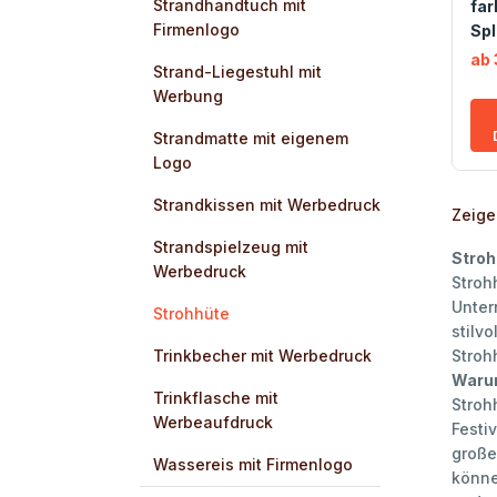
Strandhandtuch mit
far
Firmenlogo
Sp
ab 
Strand-Liegestuhl mit
Werbung
Strandmatte mit eigenem
Logo
Strandkissen mit Werbedruck
Zeige 
Strandspielzeug mit
Stroh
Werbedruck
Stroh
Unter
Strohhüte
stilv
Trinkbecher mit Werbedruck
Stroh
Waru
Trinkflasche mit
Stroh
Werbeaufdruck
Festi
große
Wassereis mit Firmenlogo
könne