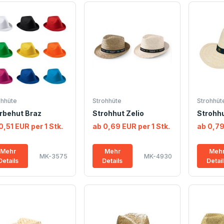
ohhüte
Strohhüte
Strohhüt
rbehut Braz
Strohhut Zelio
Strohh
0,51 EUR per 1 Stk.
ab 0,69 EUR per 1 Stk.
ab 0,79
Mehr
Mehr
Meh
MK-3575
MK-4930
Details
Details
Detai