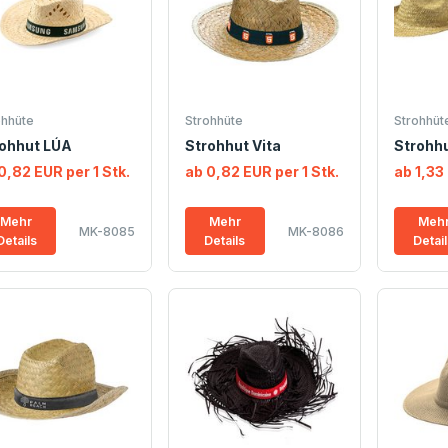
ohhüte
Strohhüte
Strohhüt
ohhut LÚA
Strohhut Vita
Strohhu
0,82 EUR per 1 Stk.
ab 0,82 EUR per 1 Stk.
ab 1,33 
Mehr
Mehr
Meh
MK-8085
MK-8086
Details
Details
Detai