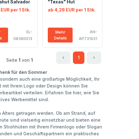
hut Salvador
"Texas" Hut
 EUR per 1 Stk.
ab 4,28 EUR per 1 Stk.
EL-
AN-
r
Mehr
ls
Details
08380013
AP731931
1
Seite
1
von
1
chenk für den Sommer
sondern auch eine großartige Möglichkeit, Ihr
t mit Ihrem Logo oder Design können Sie
beartikel verteilen. Erfahren Sie hier, wie Sie
ives Werbemittel sind.
 Alters getragen werden. Ob am Strand, auf
üte sind vielseitig einsetzbar und bieten eine
n Strohhüten mit Ihrem Firmenlogo oder Slogan
Kunden und Geschäftspartnern ein praktisches