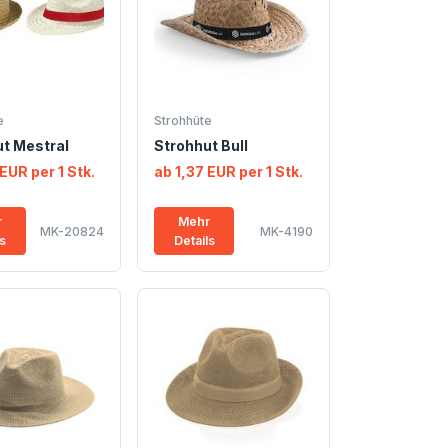
e
Strohhüte
t Mestral
Strohhut Bull
EUR per 1 Stk.
ab 1,37 EUR per 1 Stk.
r
Mehr
MK-20824
MK-4190
ls
Details