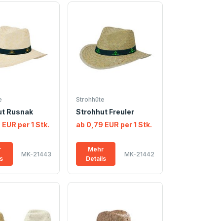
e
Strohhüte
ut Rusnak
Strohhut Freuler
 EUR per 1 Stk.
ab 0,79 EUR per 1 Stk.
r
Mehr
MK-21443
MK-21442
ls
Details