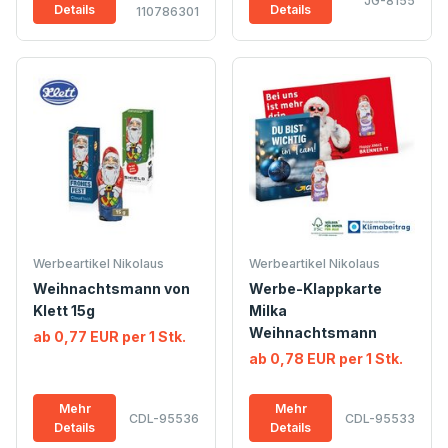
JG-8155
Details
Details
110786301
Werbeartikel Nikolaus
Werbeartikel Nikolaus
Weihnachtsmann von
Werbe-Klappkarte
Klett 15g
Milka
Weihnachtsmann
ab 0,77 EUR per 1 Stk.
ab 0,78 EUR per 1 Stk.
Mehr
Mehr
CDL-95536
CDL-95533
Details
Details