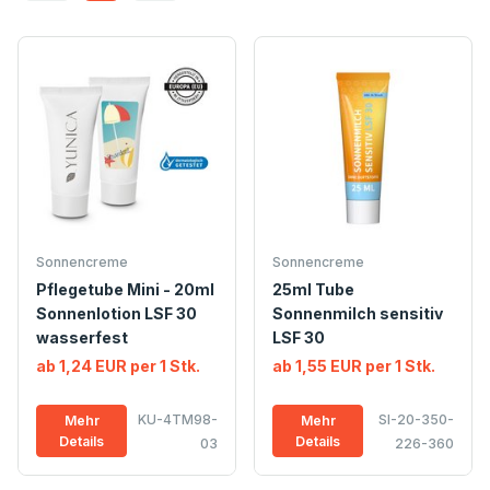
Sonnencreme
Sonnencreme
Pflegetube Mini - 20ml
25ml Tube
Sonnenlotion LSF 30
Sonnenmilch sensitiv
wasserfest
LSF 30
ab 1,24 EUR per 1 Stk.
ab 1,55 EUR per 1 Stk.
KU-4TM98-
SI-20-350-
Mehr
Mehr
Details
Details
03
226-360