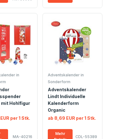
alender in
Adventskalender in
orm
Sonderform
indor
Adventskalender
sspender
Lindt Individuelle
mit Hohlfigur
Kalenderform
Organic
 EUR per 1 Stk.
ab 8,69 EUR per 1 Stk.
r
Mehr
MA-40216
CDL-55389