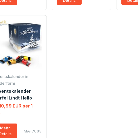
Details
Details
Detai
entskalender in
derform
ventskalender
fel Lindt Hello
10,99 EUR per 1
.
Mehr
MA-7003
Details