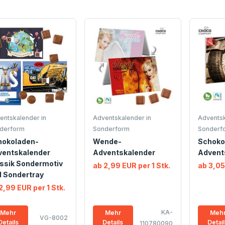
entskalender in
Adventskalender in
Adventsk
derform
Sonderform
Sonderf
hokoladen-
Wende-
Schoko
ventskalender
Adventskalender
Advent
ssik Sondermotiv
ab 2,99 EUR per 1 Stk.
ab 3,05
 Sondertray
2,99 EUR per 1 Stk.
KA-
Mehr
Mehr
Meh
VG-8002
Details
Details
Detai
110780090