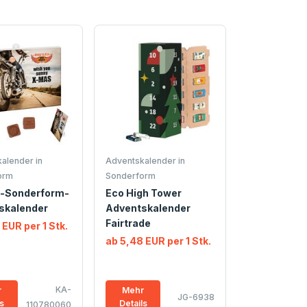
alender in
Adventskalender in
orm
Sonderform
-Sonderform-
Eco High Tower
skalender
Adventskalender
Fairtrade
 EUR per 1 Stk.
ab 5,48 EUR per 1 Stk.
KA-
r
Mehr
JG-6938
ls
Details
110780060