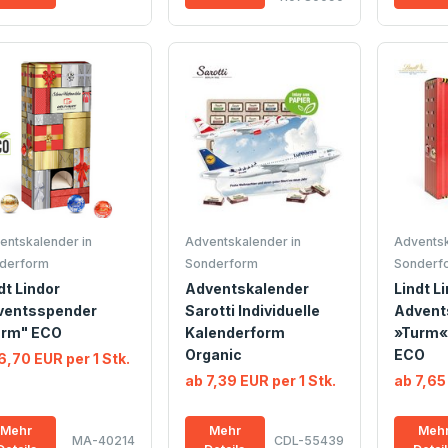
entskalender in
Adventskalender in
Adventsk
derform
Sonderform
Sonderf
dt Lindor
Adventskalender
Lindt L
ventsspender
Sarotti Individuelle
Advent
urm" ECO
Kalenderform
»Turm« 
Organic
ECO
6,70 EUR per 1 Stk.
ab 7,39 EUR per 1 Stk.
ab 7,65
Mehr
Mehr
Meh
MA-40214
CDL-55439