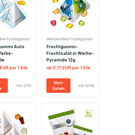
tel Fruchtgummi
Werbemittel Fruchtgummi
gummi Auto
Fruchtgummi-
Werbe-
Fruchtsalat in Werbe-
de
Pyramide 12g
EUR per 1 Stk.
ab 0,17 EUR per 1 Stk.
r
Mehr
VG-0110
VG-0139
ls
Details