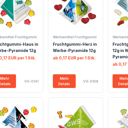
bemittel Fruchtgummi
Werbemittel Fruchtgummi
Werbemit
uchtgummi-Haus in
Fruchtgummi-Herz in
Frucht
rbe-Pyramide 12g
Werbe-Pyramide 12g
12g in 
Pyrami
0,17 EUR per 1 Stk.
ab 0,17 EUR per 1 Stk.
ab 0,17 
Mehr
Mehr
Meh
VG-0141
VG-0108
Details
Details
Detai