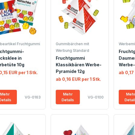
beartikel Fruchtgummi
Gummibärchen mit
Werbemit
Werbung Standard
uchtgummi-
Frucht
cksklee in
Fruchtgummi
Daumen
rbetüte 10g
Klassikbären Werbe-
Werbe-
Pyramide 12g
0,15 EUR per 1 Stk.
ab 0,17 
ab 0,16 EUR per 1 Stk.
Mehr
Mehr
Meh
VG-0163
VG-0100
Details
Details
Detai