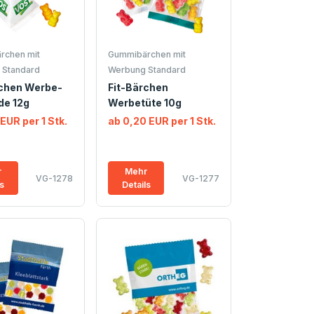
rchen mit
Gummibärchen mit
 Standard
Werbung Standard
rchen Werbe-
Fit-Bärchen
de 12g
Werbetüte 10g
 EUR per 1 Stk.
ab 0,20 EUR per 1 Stk.
r
Mehr
VG-1278
VG-1277
ls
Details