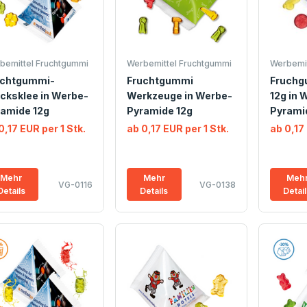
bemittel Fruchtgummi
Werbemittel Fruchtgummi
Werbemit
uchtgummi-
Fruchtgummi
Fruchg
cksklee in Werbe-
Werkzeuge in Werbe-
12g in 
amide 12g
Pyramide 12g
Pyrami
0,17 EUR per 1 Stk.
ab 0,17 EUR per 1 Stk.
ab 0,17 
Mehr
Mehr
Meh
VG-0116
VG-0138
Details
Details
Detai