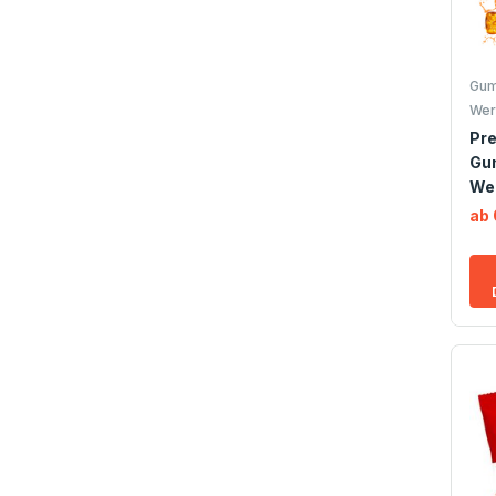
Gum
Wer
Pr
Gu
We
ab 