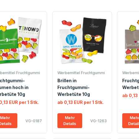
bemittel Fruchtgummi
Werbemittel Fruchtgummi
Werbemit
uchtgummi-
Brillen in
Frucht
umen hoch in
Fruchtgummi-
Werbet
rbetüte 10g
Werbetüte 10g
ab 0,13 
0,13 EUR per 1 Stk.
ab 0,13 EUR per 1 Stk.
Mehr
Mehr
Meh
VG-0187
VG-1263
Details
Details
Detai