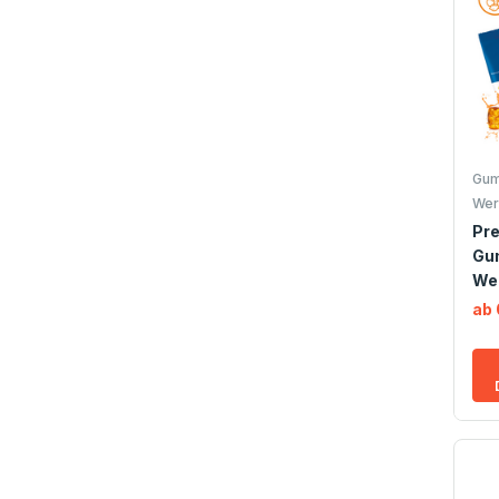
Gum
Wer
Pr
Gu
We
ab 