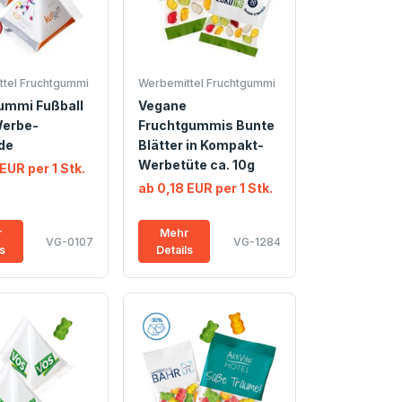
tel Fruchtgummi
Werbemittel Fruchtgummi
ummi Fußball
Vegane
Werbe-
Fruchtgummis Bunte
de
Blätter in Kompakt-
Werbetüte ca. 10g
EUR per 1 Stk.
ab 0,18 EUR per 1 Stk.
r
Mehr
VG-0107
VG-1284
ls
Details