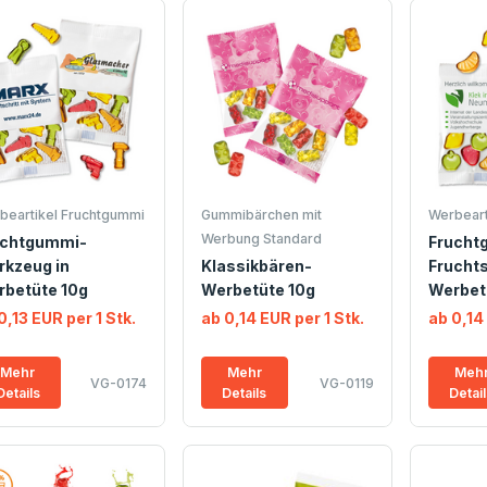
beartikel Fruchtgummi
Gummibärchen mit
Werbeart
Werbung Standard
uchtgummi-
Frucht
kzeug in
Klassikbären-
Fruchts
rbetüte 10g
Werbetüte 10g
Werbet
0,13 EUR per 1 Stk.
ab 0,14 EUR per 1 Stk.
ab 0,14
Mehr
Mehr
Meh
VG-0174
VG-0119
Details
Details
Detai