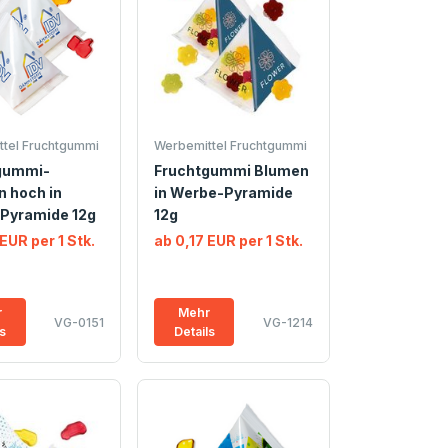
tel Fruchtgummi
Werbemittel Fruchtgummi
gummi-
Fruchtgummi Blumen
 hoch in
in Werbe-Pyramide
Pyramide 12g
12g
EUR per 1 Stk.
ab 0,17 EUR per 1 Stk.
r
Mehr
VG-0151
VG-1214
ls
Details