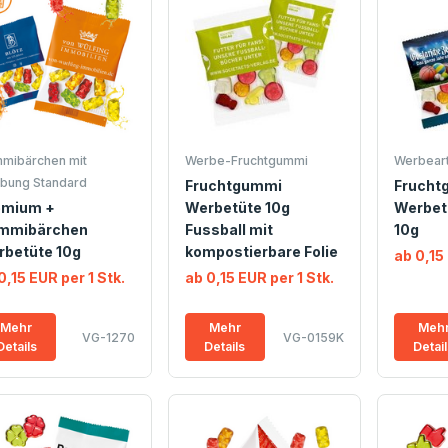
mibärchen mit
Werbe-Fruchtgummi
Werbeart
bung Standard
Fruchtgummi
Frucht
emium +
Werbetüte 10g
Werbet
mmibärchen
Fussball mit
10g
rbetüte 10g
kompostierbare Folie
ab 0,15 
0,15 EUR per 1 Stk.
ab 0,15 EUR per 1 Stk.
Mehr
Mehr
Meh
VG-1270
VG-0159K
Details
Details
Detai