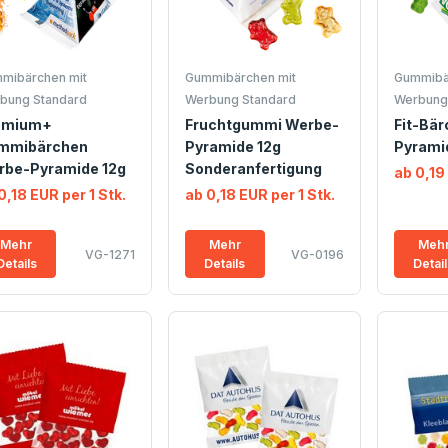
mibärchen mit
Gummibärchen mit
Gummibä
bung Standard
Werbung Standard
Werbung
emium+
Fruchtgummi Werbe-
Fit-Bä
mmibärchen
Pyramide 12g
Pyrami
rbe-Pyramide 12g
Sonderanfertigung
ab 0,19
0,18 EUR per 1 Stk.
ab 0,18 EUR per 1 Stk.
Mehr
Mehr
Meh
VG-1271
VG-0196
Details
Details
Detai