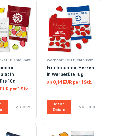
ikel Fruchtgummi
Werbeartikel Fruchtgummi
gummi-
Fruchtgummi-Herzen
alat in
in Werbetüte 10g
üte 10g
ab 0,14 EUR per 1 Stk.
 EUR per 1 Stk.
r
Mehr
VG-0175
VG-0160
ls
Details