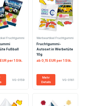
ikel Fruchtgummi
Werbeartikel Fruchtgummi
gummi
Fruchtgummi-
üte Fußball
Autoset in Werbetüte
10g
EUR per 1 Stk.
ab 0,15 EUR per 1 Stk.
r
Mehr
VG-0159
VG-0161
ls
Details