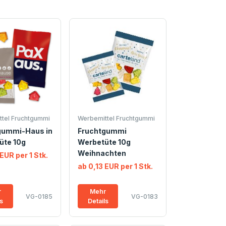
tel Fruchtgummi
Werbemittel Fruchtgummi
gummi-Haus in
Fruchtgummi
üte 10g
Werbetüte 10g
Weihnachten
EUR per 1 Stk.
ab 0,13 EUR per 1 Stk.
r
Mehr
VG-0185
VG-0183
ls
Details