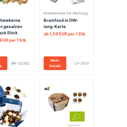
Knabbereien mit Werbung
shewkerne
Brainfood in DIN-
t gesalzen
lang-Karte
ck Stick
ab 1,59 EUR per 1 Stk.
 EUR per 1 Stk.
r
Mehr
MF-02382
LP-2031
ls
Details