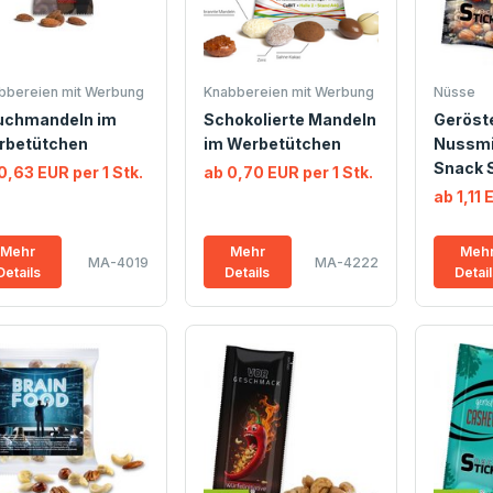
bbereien mit Werbung
Knabbereien mit Werbung
Nüsse
uchmandeln im
Schokolierte Mandeln
Geröst
rbetütchen
im Werbetütchen
Nussmi
Snack S
0,63 EUR per 1 Stk.
ab 0,70 EUR per 1 Stk.
ab 1,11 
Mehr
Mehr
Meh
MA-4019
MA-4222
Details
Details
Detai