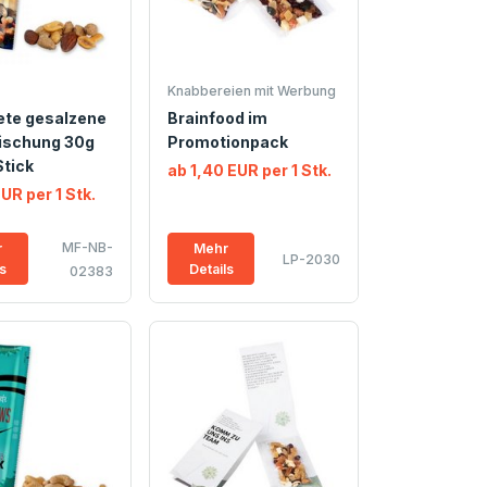
Knabbereien mit Werbung
ete gesalzene
Brainfood im
schung 30g
Promotionpack
tick
ab 1,40 EUR per 1 Stk.
EUR per 1 Stk.
MF-NB-
r
Mehr
LP-2030
ls
Details
02383