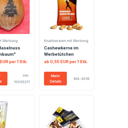
it Werbung
Knabbereien mit Werbung
Haselnuss
Cashewkerne im
nbaum"
Werbetütchen
 EUR per 1 Stk.
ab 0,55 EUR per 1 Stk.
HA-
r
Mehr
MA-4018
ls
Details
10056211