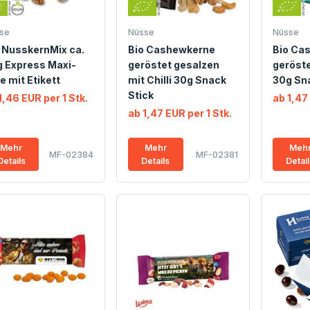
se
Nüsse
Nüsse
 NusskernMix ca.
Bio Cashewkerne
Bio Ca
 Express Maxi-
geröstet gesalzen
geröste
e mit Etikett
mit Chilli 30g Snack
30g Sna
Stick
1,46 EUR per 1 Stk.
ab 1,47
ab 1,47 EUR per 1 Stk.
Mehr
Mehr
Meh
MF-02384
MF-02381
Details
Details
Detai