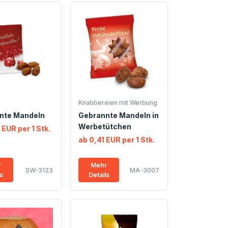
Knabbereien mit Werbung
nte Mandeln
Gebrannte Mandeln in
Werbetütchen
 EUR per 1 Stk.
ab 0,41 EUR per 1 Stk.
r
Mehr
SW-3123
MA-3007
ls
Details