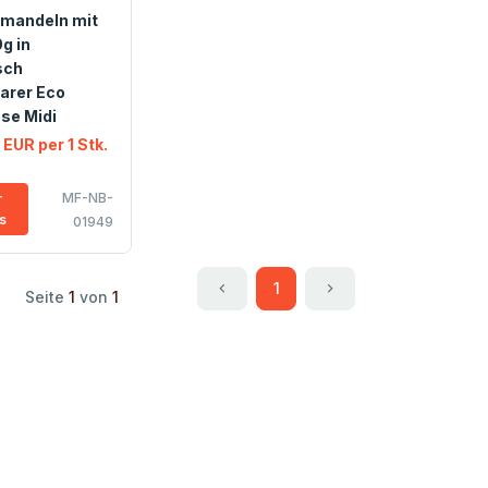
mandeln mit
g in
sch
arer Eco
se Midi
 EUR per 1 Stk.
MF-NB-
r
ls
01949
1
Seite
1
von
1