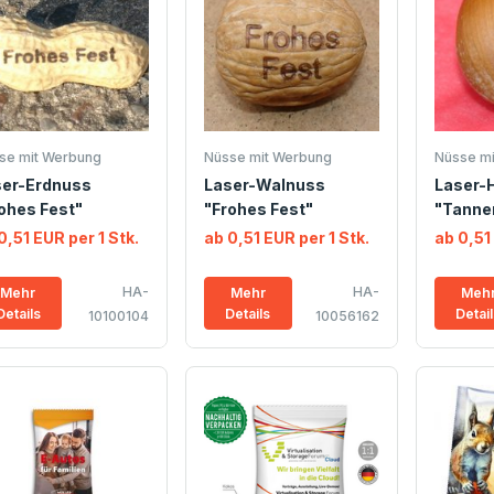
se mit Werbung
Nüsse mit Werbung
Nüsse m
ser-Erdnuss
Laser-Walnuss
Laser-
ohes Fest"
"Frohes Fest"
"Tanne
0,51 EUR per 1 Stk.
ab 0,51 EUR per 1 Stk.
ab 0,51
HA-
HA-
Mehr
Mehr
Meh
Details
Details
Detai
10100104
10056162