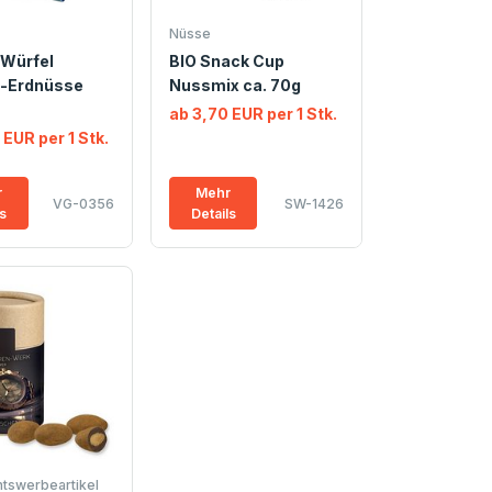
Nüsse
Würfel
BIO Snack Cup
-Erdnüsse
Nussmix ca. 70g
ab 3,70 EUR per 1 Stk.
 EUR per 1 Stk.
r
Mehr
VG-0356
SW-1426
ls
Details
tswerbeartikel