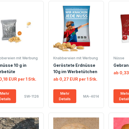
bbereien mit Werbung
Knabbereien mit Werbung
Nüsse
nüsse 10 g in
Geröstete Erdnüsse
Gebran
rbetüte
10g im Werbetütchen
ab 0,33
0,18 EUR per 1 Stk.
ab 0,27 EUR per 1 Stk.
Mehr
Mehr
Meh
SW-1126
MA-4014
Details
Details
Detai