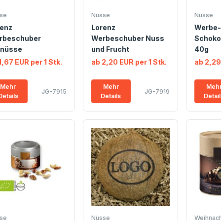
se
Nüsse
Nüsse
renz
Lorenz
Werbe-
rbeschuber
Werbeschuber Nuss
Schoko
dnüsse
und Frucht
40g
1,67 EUR per 1 Stk.
ab 2,20 EUR per 1 Stk.
ab 2,29
Mehr
Mehr
Meh
JG-7915
JG-7919
Details
Details
Detai
se
Nüsse
Weihnach