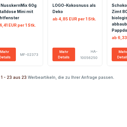
o NusskernMix 60g
LOGO-Kokosnuss als
Schoko
alldose Mini mit
Deko
Zimt 80
htfenster
biologi
ab 4,85 EUR per 1 Stk.
abbaub
4,41 EUR per 1 Stk.
Pappdo
ab 6,33
HA-
Mehr
Mehr
Meh
MF-02373
Details
Details
Detai
10056250
 1 - 23 aus 23
Werbeartikeln, die zu Ihrer Anfrage passen.