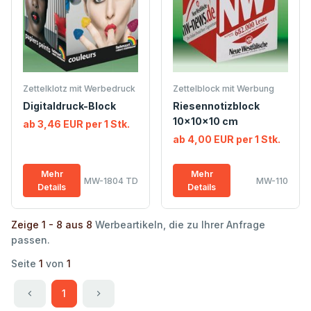
Zettelklotz mit Werbedruck
Zettelblock mit Werbung
Digitaldruck-Block
Riesennotizblock
10x10x10 cm
ab 3,46 EUR per 1 Stk.
ab 4,00 EUR per 1 Stk.
Mehr
Mehr
MW-1804 TD
MW-110
Details
Details
Zeige 1 - 8 aus 8
Werbeartikeln, die zu Ihrer Anfrage
passen.
Seite
1
von
1
1