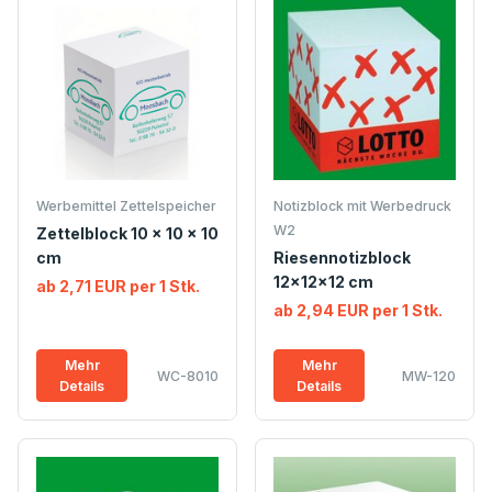
Werbemittel Zettelspeicher
Notizblock mit Werbedruck
W2
Zettelblock 10 x 10 x 10
cm
Riesennotizblock
12x12x12 cm
ab 2,71 EUR per 1 Stk.
ab 2,94 EUR per 1 Stk.
Mehr
Mehr
WC-8010
MW-120
Details
Details